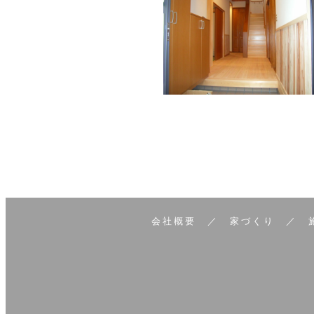
会社概要
／
家づくり
／