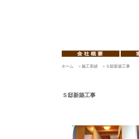
ホーム
＞
施工実績
＞Ｓ邸新築工事
Ｓ邸新築工事